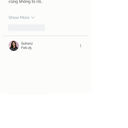
cũng không bị rối…
Show More
Like
Reply
Suhanz
Feb 25
Like
Reply
Naughty Scorts
Feb 21