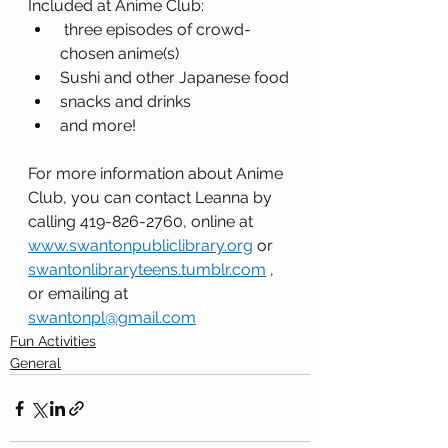
Included at Anime Club:
 three episodes of crowd-
chosen anime(s)
Sushi and other Japanese food
snacks and drinks
and more!
For more information about Anime 
Club, you can contact Leanna by 
calling 419-826-2760, online at
www.swantonpubliclibrary.org
 or
swantonlibraryteens.tumblr.co
m
 , 
or emailing at 
swantonpl@gmail.com
Fun Activities
General