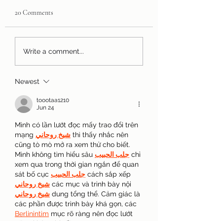
20 Comments
Fire Dog!
The Caring Me I Wa
Write a comment...
Be - Storytime Onli
Newest
toootaa1210
Jun 24
Mình có lần lướt đọc mấy trao đổi trên 
mạng 
شيخ روحاني
 thì thấy nhắc nên 
cũng tò mò mở ra xem thử cho biết. 
Mình không tìm hiểu sâu 
جلب الحبيب
 chỉ 
xem qua trong thời gian ngắn để quan 
sát bố cục 
جلب الحبيب
 cách sắp xếp 
شيخ روحاني
 các mục và trình bày nội 
شيخ روحاني
 dung tổng thể. Cảm giác là 
các phần được trình bày khá gọn, các 
Berlinintim
 mục rõ ràng nên đọc lướt 