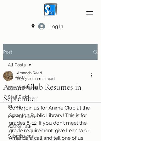
Log In
Post
All Posts
Amanda Reed
All Posts
Sep 3, 2021
1 min read
Anime Club Resumes in
New Releases
September
Staff Picks
Classics
Come join us for Anime Club at the 
Swanton Public Library! This is for 
Fun Activities
grades 6-12. If you don't meet the 
Author Talk
grade requirement, give Leanna or 
Submissions
Amanda a call and tell one of us 